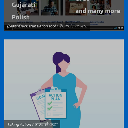
ReachDeck translation tool / ਵੈਬਸਾਈਟ ਅਨੁਵਾਦ
Taking Action / ਕਾਰਵਾਈ ਕਰਨਾ