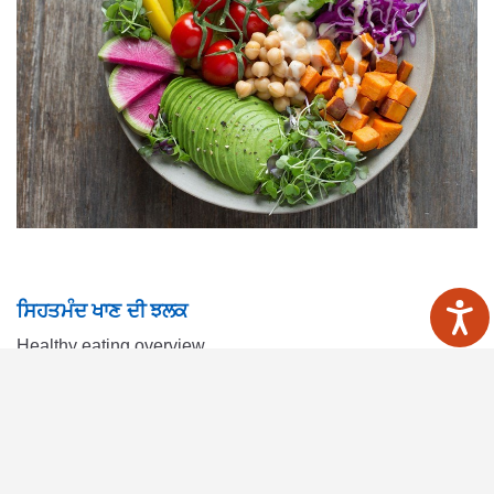
ਸਿਹਤਮੰਦ ਖਾਣ ਦੀ ਝਲਕ
Healthy eating overview
Read more