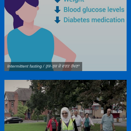
Intermittent fasting / ਰੁਕ-ਰੁਕ ਕੇ ਵਰਤ ਰੱਖਣਾ