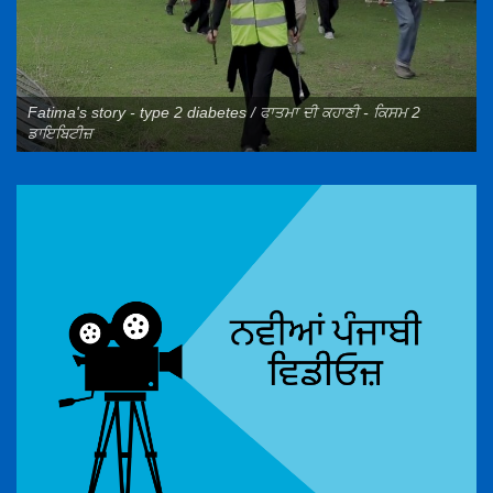
Fatima's story - type 2 diabetes / ਫਾਤਮਾ ਦੀ ਕਹਾਣੀ - ਕਿਸਮ 2
ਡਾਇਬਿਟੀਜ਼