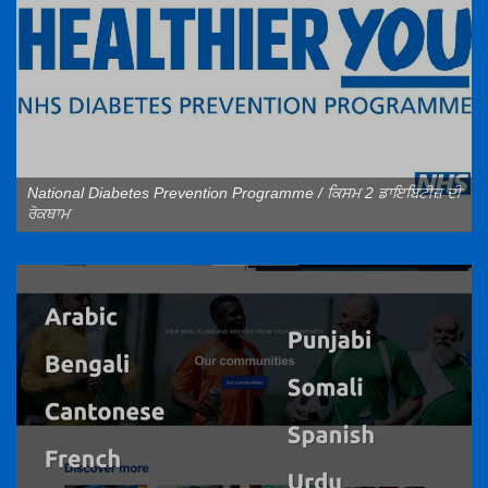
National Diabetes Prevention Programme / ਕਿਸਮ 2 ਡਾਇਬਿਟੀਜ਼ ਦੀ
ਰੋਕਥਾਮ